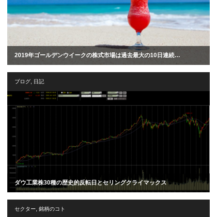
2019年ゴールデンウイークの株式市場は過去最大の10日連続…
ブログ
,
日記
ダウ工業株30種の歴史的反転日とセリングクライマックス
セクター
,
銘柄のコト