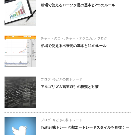
相場で使えるローソク足の基本と2つのルール
チャートのコト
,
チャートテクニカル
,
ブログ
相場で使える出来高の基本と11のルール
ブログ
,
今どきの株トレード
アルゴリズム高速取引の種類と対策
ブログ
,
今どきの株トレード
Twitter株トレード法(2)ートレードスタイルを見抜くー