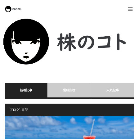
新着記事
需給指標
人気記事
ブログ
,
日記