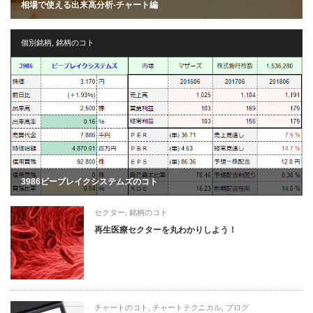
相場で使える出来高分析-チャート編
個別銘柄
,
銘柄のコト
3986ビーブレイクシステムズのコト
セクター
,
銘柄のコト
再生医療セクターを丸わかりしよう！
チャートのコト
,
チャートテクニカル
,
ブログ