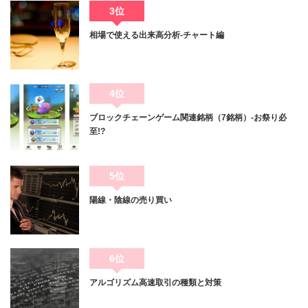
3位
相場で使える出来高分析-チャート編
4位
ブロックチェーンゲーム関連銘柄（7銘柄）-お祭り必
至!?
5位
陽線・陰線の売り買い
6位
アルゴリズム高速取引の種類と対策