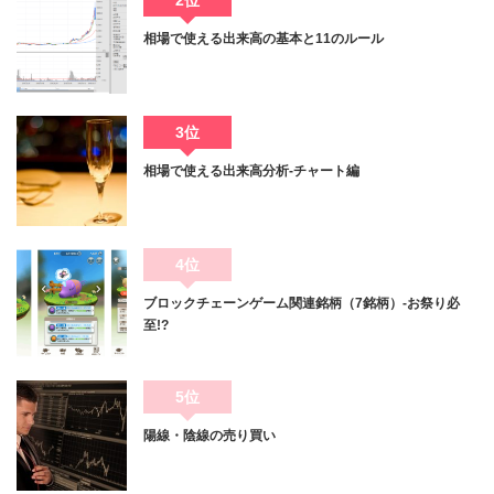
相場で使える出来高の基本と11のルール
3位
相場で使える出来高分析-チャート編
4位
ブロックチェーンゲーム関連銘柄（7銘柄）-お祭り必
至!?
5位
陽線・陰線の売り買い