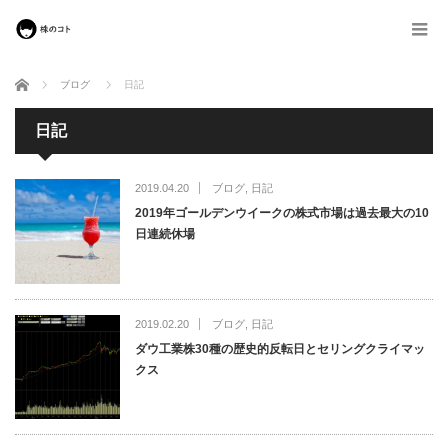
ホーム
ブログ
日記
日記
2019.04.20
ブログ
,
日記
2019年ゴールデンウイークの株式市場は過去最大の10
日連続休場
2019.02.20
ブログ
,
日記
ダウ工業株30種の歴史的反転日とセリングクライマッ
クス