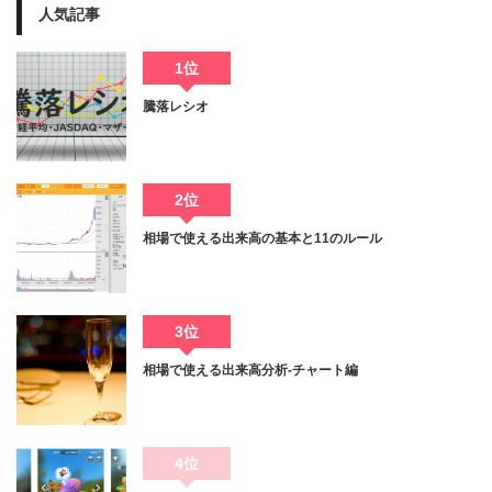
人気記事
1位
騰落レシオ
2位
相場で使える出来高の基本と11のルール
3位
相場で使える出来高分析-チャート編
4位