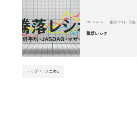
2018.04.16
指標のコト
,
需給
騰落レシオ
トップページに戻る