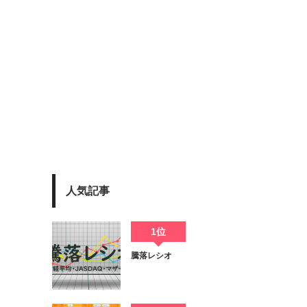
人気記事
1位
騰落レシオ