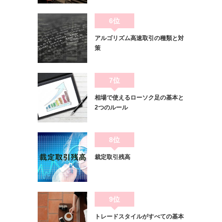
6位
アルゴリズム高速取引の種類と対
策
7位
相場で使えるローソク足の基本と
2つのルール
8位
裁定取引残高
9位
トレードスタイルがすべての基本