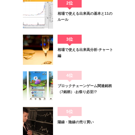
2位
相場で使える出来高の基本と11の
ルール
3位
相場で使える出来高分析-チャート
編
4位
ブロックチェーンゲーム関連銘柄
（7銘柄）-お祭り必至!?
5位
陽線・陰線の売り買い